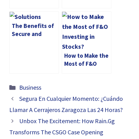
The Benefits of
Secure and
Affordable
Storage
How to Make the
Solutions
Most of F&O
Investing in
Stocks?
Categories
Business
Segura En Cualquier Momento: ¿Cuándo
Llamar A Cerrajeros Zaragoza Las 24 Horas?
Unbox The Excitement: How Rain.Gg
Transforms The CSGO Case Opening